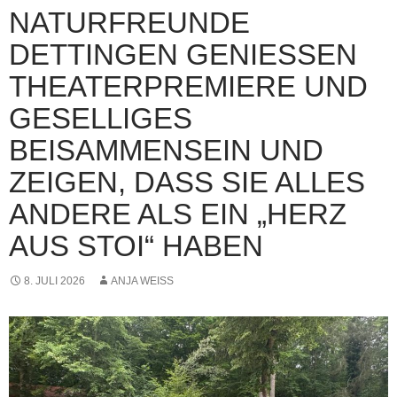
NATURFREUNDE
DETTINGEN GENIESSEN T
HEATERPREMIERE UND G
ESELLIGES B
EISAMMENSEIN UND Z
EIGEN, DASS SIE ALLES A
NDERE ALS EIN „HERZ A
US STOI“ HABEN
8. JULI 2026
ANJA WEISS