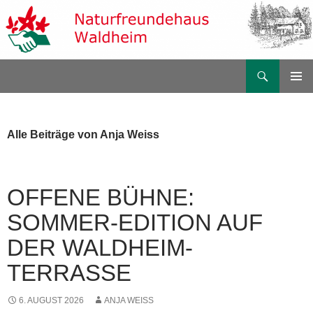
Zum
Inhalt
springen
Suchen
Naturfreundehaus Waldheim
PRIMÄR
MENÜ
Alle Beiträge von Anja Weiss
OFFENE BÜHNE:
SOMMER-EDITION AUF
DER WALDHEIM-
TERRASSE
6. AUGUST 2026
ANJA WEISS