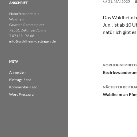
31. MAI 2025
ANSCHRIFT
Naturfreundehaus
Das Waldheim ha
Waldheim
Juni, ist ab 10 U
Gewann Rammelplatz
72581 Dettingen/Erms
natürlich gibt e
T 07123 - 76 68
info@waldheim-dettingen.de
Beitragsn
META
VORHERIGER BEIT
Bezirkswanderung
Anmelden
Eintrags-Feed
Kommentar-Feed
NÄCHSTER BEITRA
Waldheim an Pfin
WordPress.org