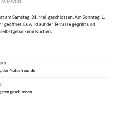
ANJA WEISS
t am Samstag, 31. Mai, geschlossen. Am Sonntag, 1.
hr geöffnet. Es wird auf der Terrasse gegrillt und
s selbstgebackene Kuchen.
avigation
RAG
 der Naturfreunde
G
gsten geschlossen