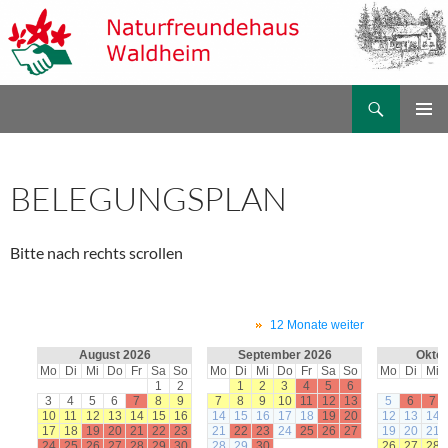
Zum
Inhalt
springen
Suchen
Naturfreundehaus Waldheim
PRIMÄR
MENÜ
BELEGUNGSPLAN
Bitte nach rechts scrollen