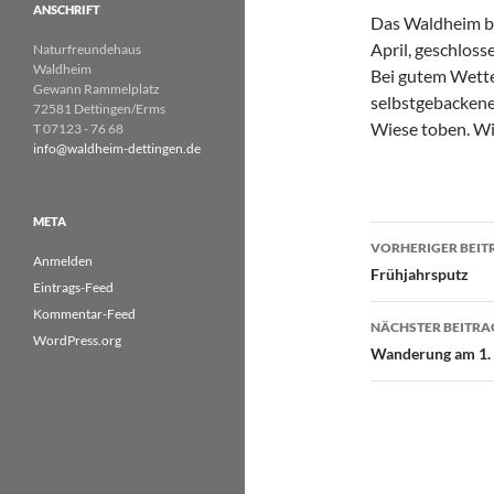
ANSCHRIFT
Das Waldheim ble
April, geschloss
Naturfreundehaus
Waldheim
Bei gutem Wetter
Gewann Rammelplatz
selbstgebackene
72581 Dettingen/Erms
Wiese toben. Wir
T 07123 - 76 68
info@waldheim-dettingen.de
META
Beitragsn
VORHERIGER BEIT
Anmelden
Frühjahrsputz
Eintrags-Feed
Kommentar-Feed
NÄCHSTER BEITRA
WordPress.org
Wanderung am 1.