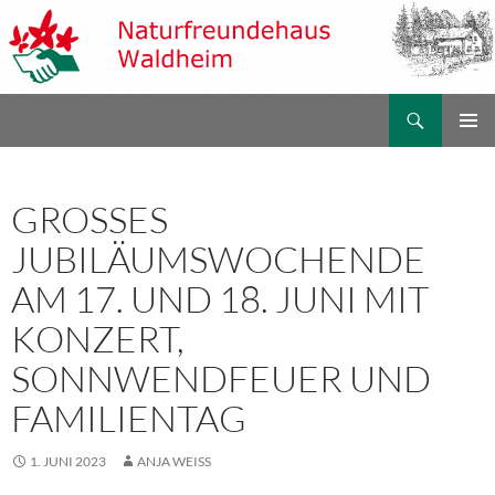
Zum
Inhalt
springen
Suchen
Naturfreundehaus Waldheim
PRIMÄR
MENÜ
GROSSES J
UBILÄUMSWOCHENDE A
M 17. UND 18. JUNI MIT K
ONZERT, S
ONNWENDFEUER UND F
AMILIENTAG
1. JUNI 2023
ANJA WEISS