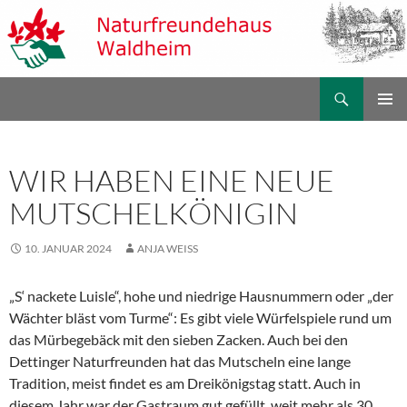
Zum
Inhalt
springen
Suchen
Naturfreundehaus Waldheim
PRIMÄR
MENÜ
WIR HABEN EINE NEUE
MUTSCHELKÖNIGIN
10. JANUAR 2024
ANJA WEISS
„S‘ nackete Luisle“, hohe und niedrige Hausnummern oder „der
Wächter bläst vom Turme“: Es gibt viele Würfelspiele rund um
das Mürbegebäck mit den sieben Zacken. Auch bei den
Dettinger Naturfreunden hat das Mutscheln eine lange
Tradition, meist findet es am Dreikönigstag statt. Auch in
diesem Jahr war der Gastraum gut gefüllt, weit mehr als 30