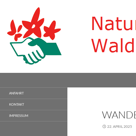
Zum
Inhalt
springen
Suchen
Naturfreundehaus Waldheim
Natur genießen…
ANFAHRT
KONTAKT
WANDE
IMPRESSUM
22. APRIL 2025