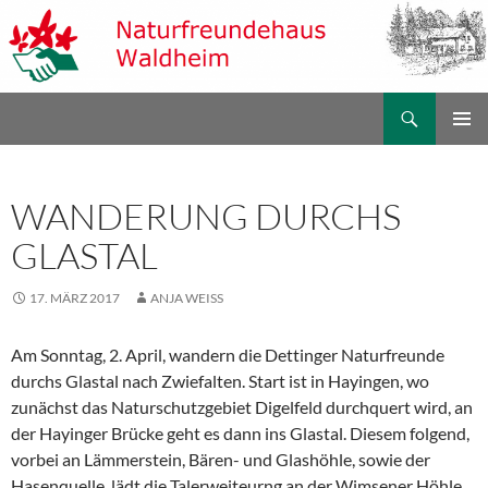
Zum
Inhalt
springen
Suchen
Naturfreundehaus Waldheim
PRIMÄR
MENÜ
WANDERUNG DURCHS
GLASTAL
17. MÄRZ 2017
ANJA WEISS
Am Sonntag, 2. April, wandern die Dettinger Naturfreunde
durchs Glastal nach Zwiefalten. Start ist in Hayingen, wo
zunächst das Naturschutzgebiet Digelfeld durchquert wird, an
der Hayinger Brücke geht es dann ins Glastal. Diesem folgend,
vorbei an Lämmerstein, Bären- und Glashöhle, sowie der
Hasenquelle, lädt die Talerweiteurng an der Wimsener Höhle