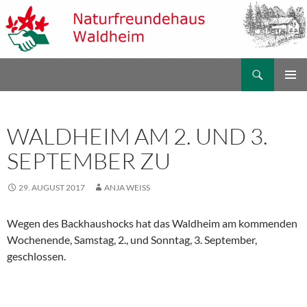
Zum
Inhalt
springen
Suchen
Naturfreundehaus Waldheim
PRIMÄR
MENÜ
WALDHEIM AM 2. UND 3.
SEPTEMBER ZU
29. AUGUST 2017
ANJA WEISS
Wegen des Backhaushocks hat das Waldheim am kommenden
Wochenende, Samstag, 2., und Sonntag, 3. September,
geschlossen.