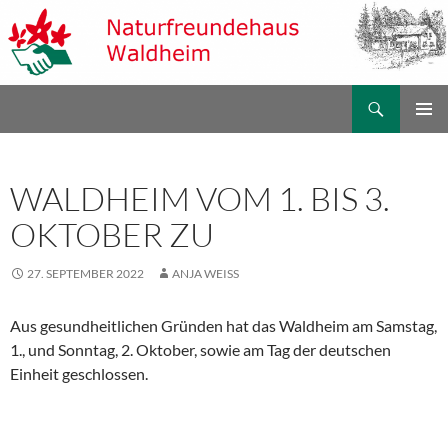
Zum
Inhalt
springen
Suchen
Naturfreundehaus Waldheim
PRIMÄR
MENÜ
WALDHEIM VOM 1. BIS 3.
OKTOBER ZU
27. SEPTEMBER 2022
ANJA WEISS
Aus gesundheitlichen Gründen hat das Waldheim am Samstag,
1., und Sonntag, 2. Oktober, sowie am Tag der deutschen
Einheit geschlossen.