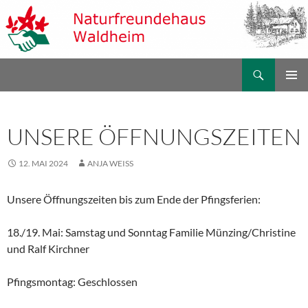
Zum
Inhalt
springen
Suchen
Naturfreundehaus Waldheim
PRIMÄR
MENÜ
UNSERE ÖFFNUNGSZEITEN
12. MAI 2024
ANJA WEISS
Unsere Öffnungszeiten bis zum Ende der Pfingsferien:
18./19. Mai: Samstag und Sonntag Familie Münzing/Christine
und Ralf Kirchner
Pfingsmontag: Geschlossen