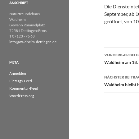
ANSCHRIFT
Die Diensteintei
September, ab 10
Naturfreundehaus
Waldheim
geöffnet, von 10
Gewann Rammelplatz
72581 Dettingen/Erms
T 07123 - 76 68
info@waldheim-dettingen.de
Beitragsn
VORHERIGER BEIT
Waldheim am 18. 
META
Anmelden
NÄCHSTER BEITRA
Eintrags-Feed
Waldheim bleibt b
Kommentar-Feed
WordPress.org