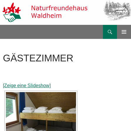
Zum
Inhalt
springen
Suchen
Naturfreundehaus Waldheim
PRIMÄR
MENÜ
GÄSTEZIMMER
[Zeige eine Slideshow]